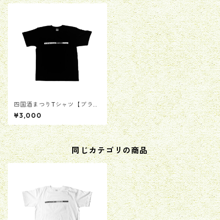
四国酒まつりTシャツ【ブラッ
ク】
¥3,000
同じカテゴリの商品