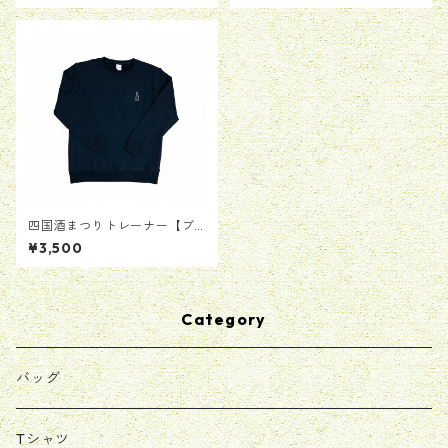
四国酒まつりトレーナー【ブ
ラック】
¥3,500
Category
バッグ
Tシャツ